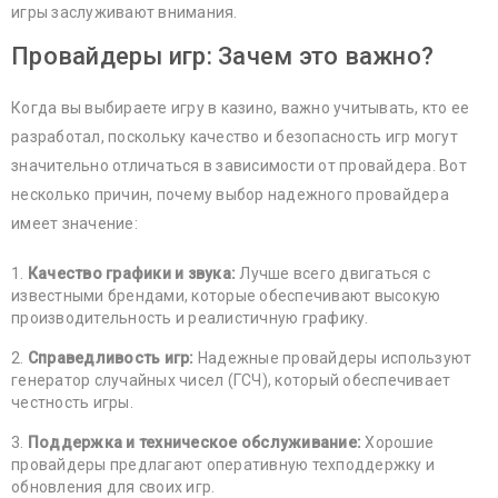
игры заслуживают внимания.
Провайдеры игр: Зачем это важно?
Когда вы выбираете игру в казино, важно учитывать, кто ее
разработал, поскольку качество и безопасность игр могут
значительно отличаться в зависимости от провайдера. Вот
несколько причин, почему выбор надежного провайдера
имеет значение:
Качество графики и звука:
Лучше всего двигаться с
известными брендами, которые обеспечивают высокую
производительность и реалистичную графику.
Справедливость игр:
Надежные провайдеры используют
генератор случайных чисел (ГСЧ), который обеспечивает
честность игры.
Поддержка и техническое обслуживание:
Хорошие
провайдеры предлагают оперативную техподдержку и
обновления для своих игр.