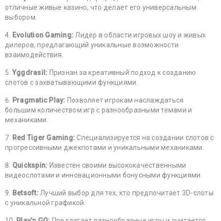
отличные живые казино, что делает его универсальным
выбором.
Evolution Gaming:
Лидер в области игровых шоу и живых
дилеров, предлагающий уникальные возможности
взаимодействия.
Yggdrasil:
Признан за креативный подход к созданию
слотов с захватывающими функциями.
Pragmatic Play:
Позволяет игрокам наслаждаться
большим количеством игр с разнообразными темами и
механиками.
Red Tiger Gaming:
Специализируется на создании слотов с
прогрессивными джекпотами и уникальными механиками.
Quickspin:
Известен своими высококачественными
видеослотами и инновационными бонусными функциями.
Betsoft:
Лучший выбор для тех, кто предпочитает 3D-слоты
с уникальной графикой.
Play’n GO:
Предлагает разнообразные игры и считается