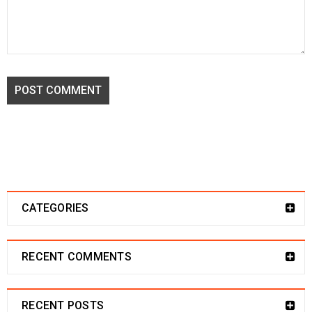
POST COMMENT
CATEGORIES
RECENT COMMENTS
RECENT POSTS