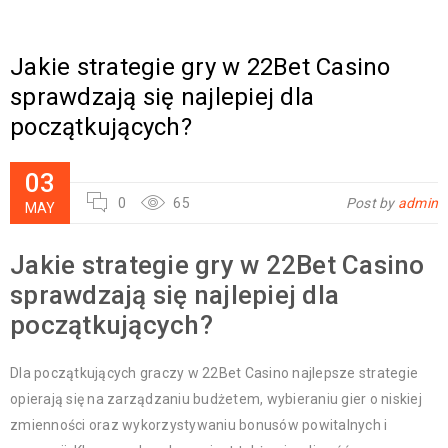
Jakie strategie gry w 22Bet Casino
sprawdzają się najlepiej dla
początkujących?
03
0
65
Post by
admin
MAY
Jakie strategie gry w 22Bet Casino
sprawdzają się najlepiej dla
początkujących?
Dla początkujących graczy w 22Bet Casino najlepsze strategie
opierają się na zarządzaniu budżetem, wybieraniu gier o niskiej
zmienności oraz wykorzystywaniu bonusów powitalnych i