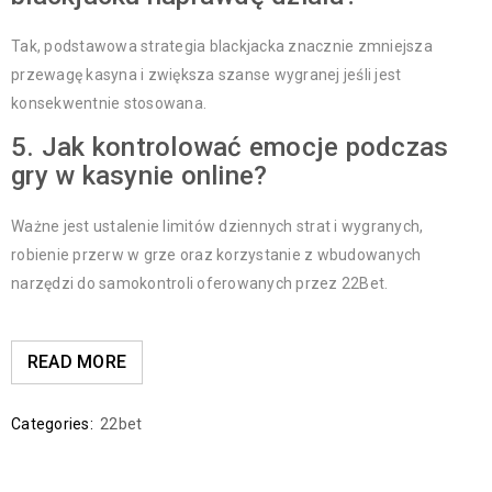
Tak, podstawowa strategia blackjacka znacznie zmniejsza
przewagę kasyna i zwiększa szanse wygranej jeśli jest
konsekwentnie stosowana.
5. Jak kontrolować emocje podczas
gry w kasynie online?
Ważne jest ustalenie limitów dziennych strat i wygranych,
robienie przerw w grze oraz korzystanie z wbudowanych
narzędzi do samokontroli oferowanych przez 22Bet.
READ MORE
Categories:
22bet