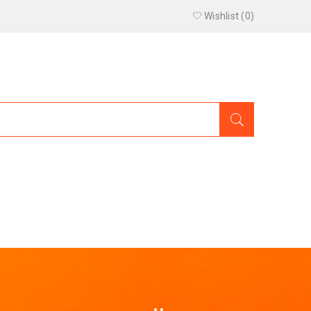
Wishlist (
0
)