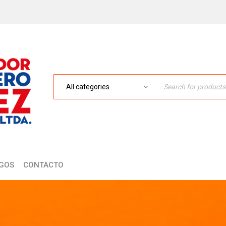
GOS
CONTACTO