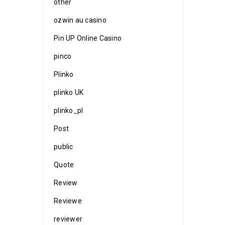
other
ozwin au casino
Pin UP Online Casino
pinco
Plinko
plinko UK
plinko_pl
Post
public
Quote
Review
Reviewe
reviewer