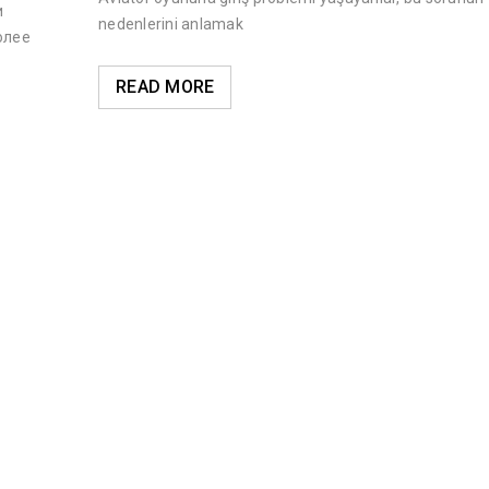
и
nedenlerini anlamak
олее
READ MORE