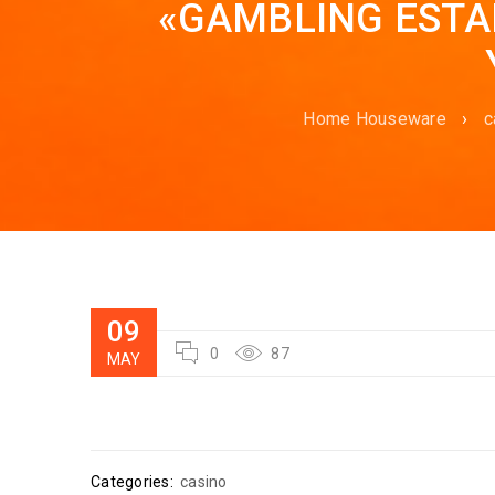
«GAMBLING ESTAB
Home Houseware
›
c
09
0
87
MAY
Categories:
casino