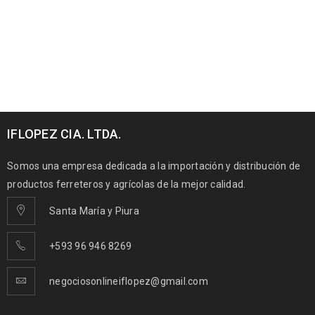
IFLOPEZ CIA. LTDA.
Somos una empresa dedicada a la importación y distribución de
productos ferreteros y agrícolas de la mejor calidad.
Santa María y Piura
+593 96 946 8269
negociosonlineiflopez@gmail.com