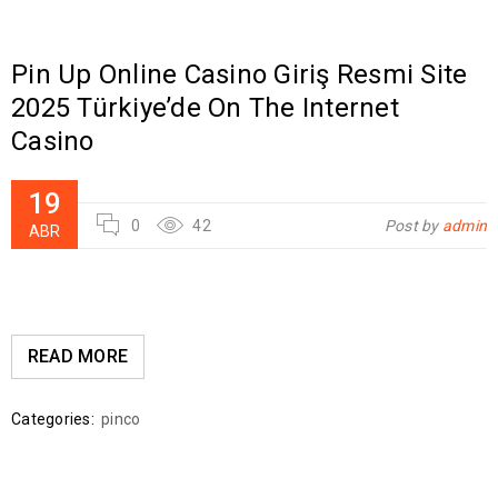
Pin Up Online Casino Giriş Resmi Site
2025 Türkiye’de On The Internet
Casino
19
0
42
Post by
admin
ABR
READ MORE
Categories:
pinco