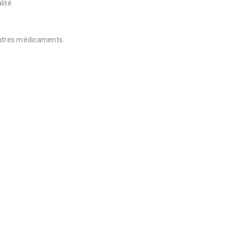
lité.
autres médicaments.