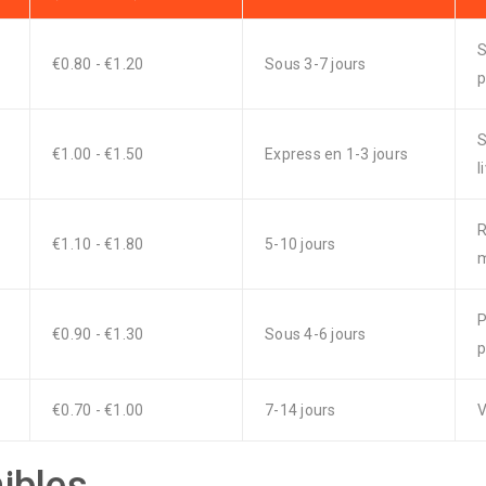
S
€0.80 - €1.20
Sous 3-7 jours
p
S
€1.00 - €1.50
Express en 1-3 jours
l
€1.10 - €1.80
5-10 jours
m
P
€0.90 - €1.30
Sous 4-6 jours
p
€0.70 - €1.00
7-14 jours
V