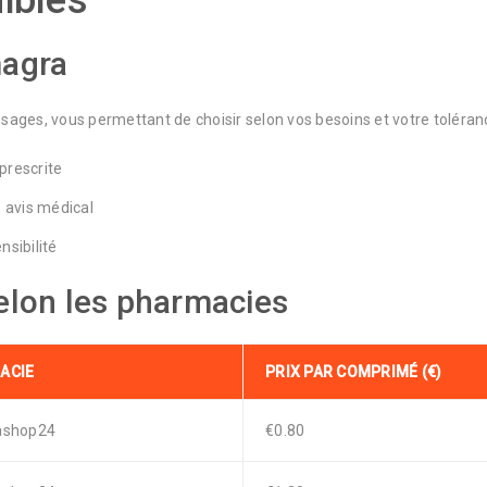
ibles
magra
ages, vous permettant de choisir selon vos besoins et votre toléranc
prescrite
s avis médical
nsibilité
elon les pharmacies
ACIE
PRIX PAR COMPRIMÉ (€)
ashop24
€0.80