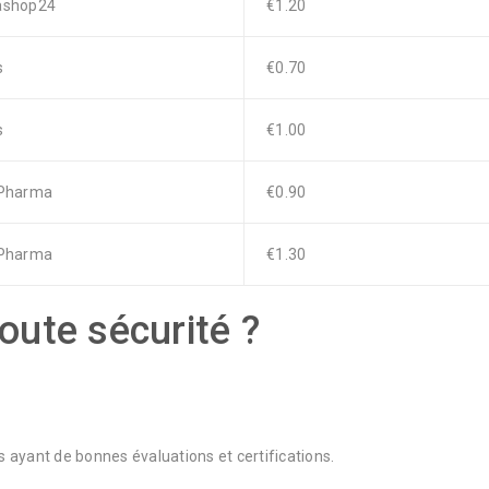
ashop24
€1.20
s
€0.70
s
€1.00
Pharma
€0.90
Pharma
€1.30
ute sécurité ?
les ayant de bonnes évaluations et certifications.