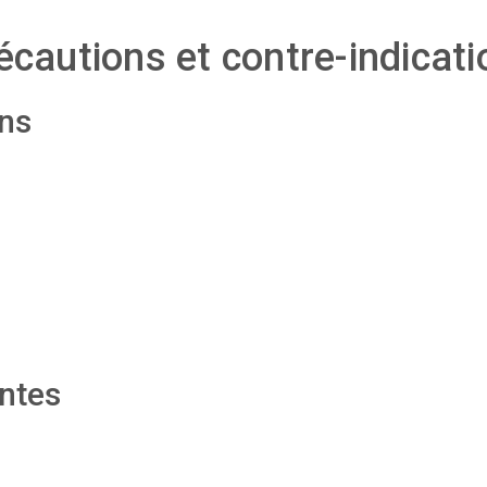
écautions et contre-indicat
ns
antes