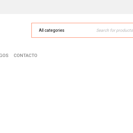
GOS
CONTACTO
CATEGORY: ! БЕЗ РУБРИК
Home Houseware
›
! Без рубрики