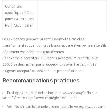
Conditions
spécifiques │ Doit
jouer ≥30 minutes
RS │ Aucun délai
Les exigences (
wagering
) sont essentielles car elles
transforment souvent un gros bonus apparent en perte nette s’ils
dépassent vos habitudes quotidiennes.
Par exemple accepter £100 bonus avec x35 RS signifie jouer
£3500 seulement en paris rouges/noirs avant retrait — très
exigeant comparé au
x20
habituel proposé ailleurs.
Recommandations pratiques
Privilégiez toujours celles incluant
“roulette only”
afin que
votre EV reste aligné avec stratégie déjà testée.
Vérifiez s’il existe période promotionnelle
no deposit
, souvent