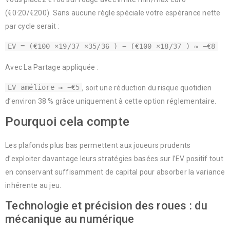
(€0·20/€200). Sans aucune règle spéciale votre espérance nette
par cycle serait :
EV = (€100 ×19/37 ×35/36 ) − (€100 ×18/37 ) ≈ −€8
Avec La Partage appliquée :
EV améliore ≈ −€5
, soit une réduction du risque quotidien
d’environ 38 % grâce uniquement à cette option réglementaire.
Pourquoi cela compte
Les plafonds plus bas permettent aux joueurs prudents
d’exploiter davantage leurs stratégies basées sur l’EV positif tout
en conservant suffisamment de capital pour absorber la variance
inhérente au jeu.
Technologie et précision des roues : du
mécanique au numérique