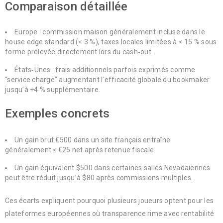
Comparaison détaillée
Europe : commission maison généralement incluse dans le
house edge standard (< 3 %), taxes locales limitées à < 15 % sous
forme prélevée directement lors du cash‑out.
États‑Unes : frais additionnels parfois exprimés comme
“service charge” augmentant l’efficacité globale du bookmaker
jusqu’à +4 % supplémentaire.
Exemples concrets
Un gain brut €500 dans un site français entraîne
généralement ≤ €25 net après retenue fiscale.
Un gain équivalent $500 dans certaines salles Nevadaiennes
peut être réduit jusqu’à $80 après commissions multiples.
Ces écarts expliquent pourquoi plusieurs joueurs optent pour les
plateformes européennes où transparence rime avec rentabilité