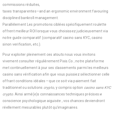
commissions réduites,
taxes transparentes—and an ergonomic environment favouring
disciplined bankroll management.
Parallèlement Les promotions ciblées spécifiquement roulette
offrent meilleur ROI lorsque vous choisissez judicieusement via
notre guide comparatif (comparatif casino sans KYC, casino
sinon verification, etc.).
Pour exploiter pleinement ces atouts nous vous invitons
vivement consulter régulièrement Pixis.Co ; notre plateforme
met continuellement à jour ses classements parmi les meilleurs
casino sans vérification afin que vous puissiez sélectionner celle
offrant conditions idéales — que ce soit via paiement fiat
traditionnel ou solutions
crypto
, y compris option
casino sans KYC
crypto
. Ainsi armé(e)s connaissances techniques précises и
conscience psychologique aiguisée , vos chances deviendront
réellement mesurables plutôt qu’imaginaires.​