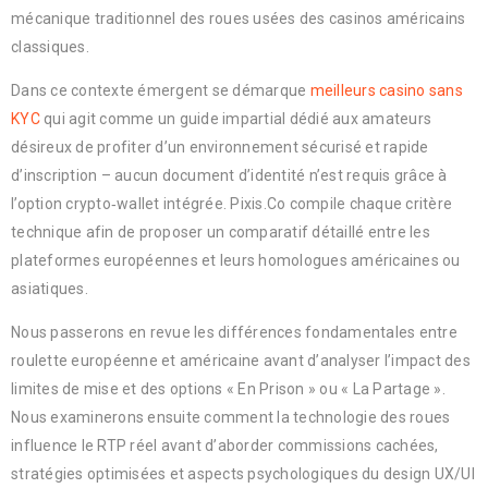
mécanique traditionnel des roues usées des casinos américains
classiques.
Dans ce contexte émergent se démarque
meilleurs casino sans
KYC
qui agit comme un guide impartial dédié aux amateurs
désireux de profiter d’un environnement sécurisé et rapide
d’inscription – aucun document d’identité n’est requis grâce à
l’option crypto‑wallet intégrée. Pixis.Co compile chaque critère
technique afin de proposer un comparatif détaillé entre les
plateformes européennes et leurs homologues américaines ou
asiatiques.
Nous passerons en revue les différences fondamentales entre
roulette européenne et américaine avant d’analyser l’impact des
limites de mise et des options « En Prison » ou « La Partage ».
Nous examinerons ensuite comment la technologie des roues
influence le RTP réel avant d’aborder commissions cachées,
stratégies optimisées et aspects psychologiques du design UX/UI