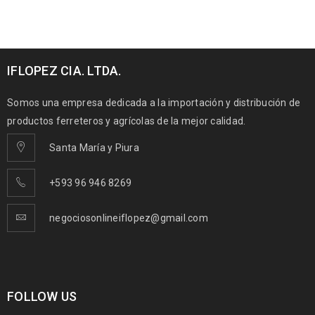
IFLOPEZ CIA. LTDA.
Somos una empresa dedicada a la importación y distribución de
productos ferreteros y agrícolas de la mejor calidad.
Santa María y Piura
+593 96 946 8269
negociosonlineiflopez@gmail.com
FOLLOW US