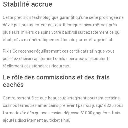
Stabilité accrue
Cette précision technologique garantit qu’une série prolongée ne
dévie pas brusquement du taux théorique ; ainsi même après
plusieurs milliers de spins votre bankroll suit exactement ce qui
était prévu mathématiquement lors du paramétrage initial.
Pixis.Co recense régulièrement ces certificats afin que vous
puissiez choisir rapidement quels opérateurs respectent
réellement ces standards rigoureux.
Le rôle des commissions et des frais
cachés
Contrairement à ce que beaucoup imaginent pourtant certains
casinos terrestres américains prélèvent parfois jusqu’à $25 sous
forme taxée dès qu’une session dépasse $1000 gagnés – frais
ajoutés discrètement au ticket final.