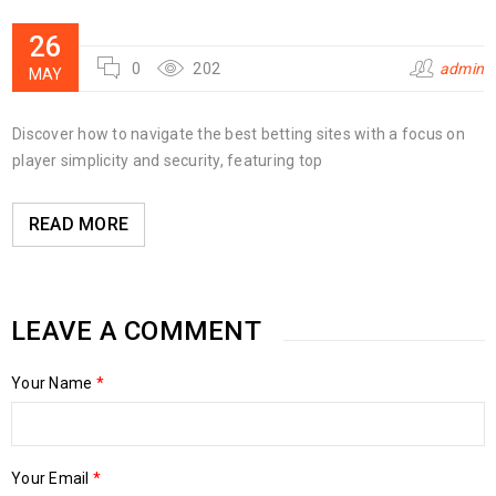
26
0
202
admin
MAY
Discover how to navigate the best betting sites with a focus on
player simplicity and security, featuring top
READ MORE
LEAVE A COMMENT
Your Name
*
Your Email
*