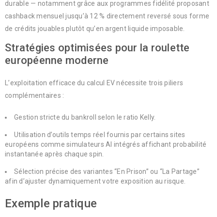
durable — notamment grâce aux programmes fidélité proposant
cashback mensuel jusqu’à 12 % directement reversé sous forme
de crédits jouables plutôt qu’en argent liquide imposable.
Stratégies optimisées pour la roulette
européenne moderne
L’exploitation efficace du calcul EV nécessite trois piliers
complémentaires :
Gestion stricte du bankroll selon le ratio Kelly.
Utilisation d’outils temps réel fournis par certains sites
européens comme simulateurs AI intégrés affichant probabilité
instantanée après chaque spin.
Sélection précise des variantes “En Prison” ou “La Partage”
afin d’ajuster dynamiquement votre exposition au risque.
Exemple pratique