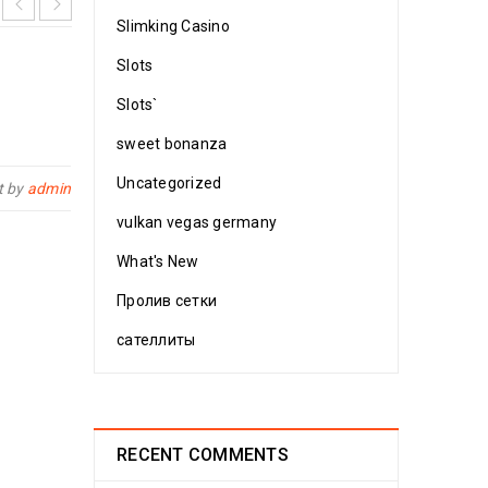
Slimking Casino
Slots
Licensing and Regulation at Slo
Slots`
Casino
sweet bonanza
Uncategorized
t by
admin
26
vulkan vegas germany
0
82
Po
MAY
What's New
When you choose a casino, the first thing you should ve
Пролив сетки
legal standing. Licensing and regulation
сателлиты
READ MORE
RECENT COMMENTS