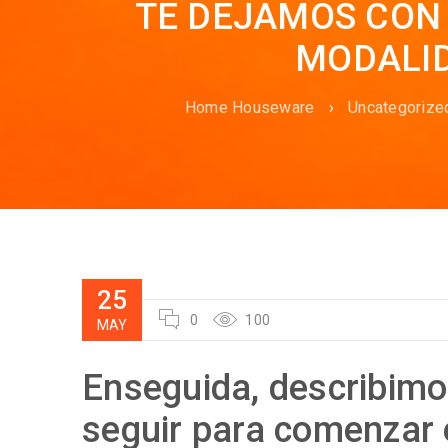
TE DEJAMOS CON
MODALID
Home Houseware
›
Uncategorize
25
0
100
MAY
Enseguida, describimo
seguir para comenzar 