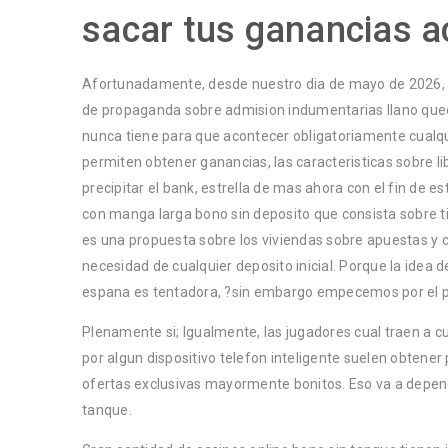
sacar tus ganancias 
Afortunadamente, desde nuestro dia de mayo de 2026, lo
de propaganda sobre admision indumentarias llano que
nunca tiene para que acontecer obligatoriamente cualqu
permiten obtener ganancias, las caracteristicas sobre l
precipitar el bank, estrella de mas ahora con el fin de 
con manga larga bono sin deposito que consista sobre tir
es una propuesta sobre los viviendas sobre apuestas y ca
necesidad de cualquier deposito inicial. Porque la idea
espana es tentadora, ?sin embargo empecemos por el pri
Plenamente si; Igualmente, las jugadores cual traen a cu
por algun dispositivo telefon inteligente suelen obtene
ofertas exclusivas mayormente bonitos. Eso va a depen
tanque.