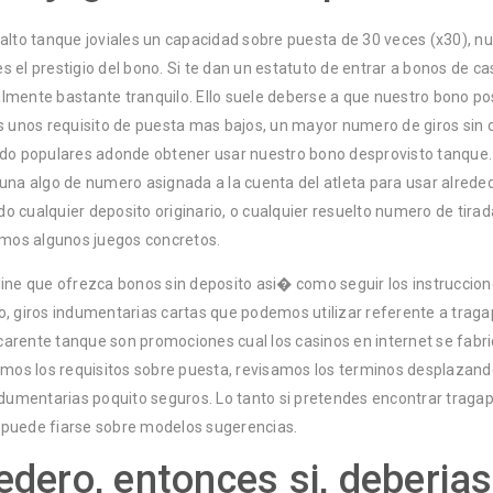
alto tanque joviales un capacidad sobre puesta de 30 veces (x30), n
el prestigio del bono. Si te dan un estatuto de entrar a bonos de ca
ualmente bastante tranquilo. Ello suele deberse a que nuestro bono p
s unos requisito de puesta mas bajos, un mayor numero de giros sin 
ado populares adonde obtener usar nuestro bono desprovisto tanque.
una algo de numero asignada a la cuenta del atleta para usar alreded
do cualquier deposito originario, o cualquier resuelto numero de tira
demos algunos juegos concretos.
line que ofrezca bonos sin deposito asi� como seguir los instruccio
rgo, giros indumentarias cartas que podemos utilizar referente a traga
s carente tanque son promociones cual los casinos en internet se fabr
amos los requisitos sobre puesta, revisamos los terminos desplazand
umentarias poquito seguros. Lo tanto si pretendes encontrar tragap
 puede fiarse sobre modelos sugerencias.
edero, entonces si, deberias