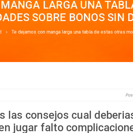
 MANGA LARGA UNA TABLA
ADES SOBRE BONOS SIN 
d
›
Te dejamos con manga larga una tabla de estas otras m
Pos
s las consejos cual deberia
en jugar falto complicacion