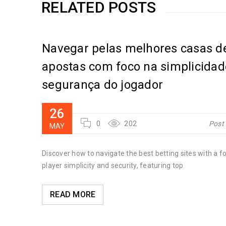
RELATED POSTS
r
Navegar pelas melhores casas d
rkte
apostas com foco na simplicidad
segurança do jogador
26
by
admin
0
202
Post
MAY
en
Discover how to navigate the best betting sites with a f
s
player simplicity and security, featuring top
erem
READ MORE