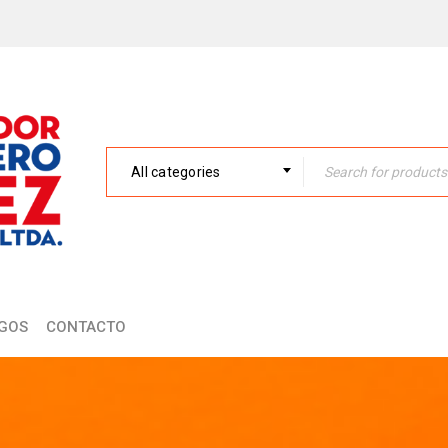
All categories
GOS
CONTACTO