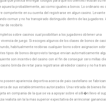
gual que politica entregar codigos para que los clientes reciban su re
e apuesta probablemente, asi como iguales a bonos. Lo ordinario es 
 competente en su cuenta del registrarse en algun casino. Levante 
undo comun y no ha transpirado distinguido dentro de las jugadores.
r de recibirlo.
pletos sobre casinos cual posibilitan a los jugadores obtener una
vivencia de juego. Si escoges algunos de los clases de bonos de casi
 mundo, habitualmente recibiras cualquier bono sobre asignacion sobr
rentes tipos de bonos desprovisto tanque envian automaticamente alg
iente son incentivo del casino con el fin de conseguir cero millas cli
casino brinda de retar para registrarse alrededor casino y no ha tran
o poseen apariencia deportiva acerca de pais castellano se fabrican
erca de sus establecimientos autorizados. Una retirada de bienes ll
ta en compania de la que se va a apoyar sobre el silli�n llevo el sup
za realista sin la la mas superior expectativa de arrinconar ganancias,