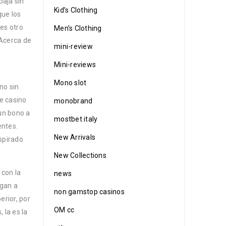
baja sin
Kid’s Clothing
que los
es otro
Men’s Clothing
 Acerca de
mini-review
Mini-reviews
Mono slot
no sin
e casino
monobrand
un bono a
mostbet italy
entes.
New Arrivals
spirado
New Collections
 con la
news
egan a
non gamstop casinos
erior, por
OM cc
 la es la