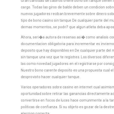
Gran cantidad de casinos online bono sin tanque tienen i
cargo. Todas las giros de balde deben un condicion sobr
nuevos jugadores reciban brevemente sobre dinero sobre
tipo de bono casino sin tanque De cualquier parte del m
demas momentos, se podri? que algun atleta deba aposta
Ahora, seri�a autora de resenas asi� como analisis com
documentacion obligatoria para incrementar es invierno 
deposito que hay disponibles en De cualquier parte del
sin tanque una vez que te registres. Los diversos dife
las como novedad jugadores en el registrarse por consigu
Nuestro bono carente deposito es una propuesta cual el 
desprovisto hacer cualquier tanque.
Varios operadores sobre casino en internet cual asimism
oportunidad sobre retirar las ganancias directamente ac
convertirse en focos de luces hace comunmente a la tarje
politicas de confianza. Si su objeto es gozar de la destre
eleccion correcta.