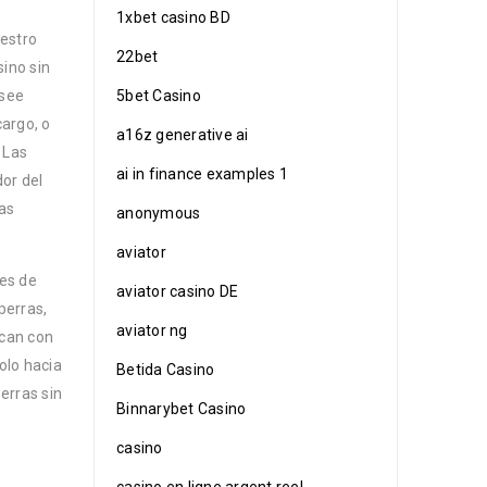
1xbet casino BD
uestro
22bet
sino sin
osee
5bet Casino
cargo, o
a16z generative ai
 Las
ai in finance examples 1
or del
das
anonymous
aviator
nes de
aviator casino DE
perras,
aviator ng
ican con
olo hacia
Betida Casino
erras sin
Binnarybet Casino
casino