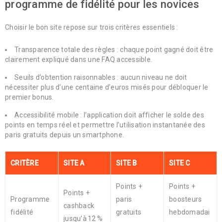
programme de fidélité pour les novices
Choisir le bon site repose sur trois critères essentiels :
Transparence totale des règles : chaque point gagné doit être
clairement expliqué dans une FAQ accessible.
Seuils d’obtention raisonnables : aucun niveau ne doit
nécessiter plus d’une centaine d’euros misés pour débloquer le
premier bonus.
Accessibilité mobile : l’application doit afficher le solde des
points en temps réel et permettre l’utilisation instantanée des
paris gratuits depuis un smartphone.
CRITÈRE
SITE A
SITE B
SITE C
Points +
Points +
Points +
Programme
paris
boosteurs
cashback
fidélité
gratuits
hebdomadai
jusqu’à 12 %