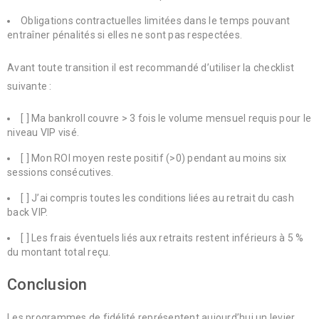
Obligations contractuelles limitées dans le temps pouvant
entraîner pénalités si elles ne sont pas respectées.
Avant toute transition il est recommandé d’utiliser la checklist
suivante :
[ ] Ma bankroll couvre > 3 fois le volume mensuel requis pour le
niveau VIP visé.
[ ] Mon ROI moyen reste positif (>0) pendant au moins six
sessions consécutives.
[ ] J’ai compris toutes les conditions liées au retrait du cash
back VIP.
[ ] Les frais éventuels liés aux retraits restent inférieurs à 5 %
du montant total reçu.
Conclusion
Les programmes de fidélité représentent aujourd’hui un levier