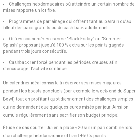
Challenges hebdomadaires où atteindre un certain nombre de
mises rapporte un lot fixe.
Programmes de parrainage qui offrent tant au parrain qu’au
filleul des paris gratuits ou du cash back additionnel.
Offres saisonnières comme “Black Friday” ou “Summer
Splash” proposant jusqu’à 100 % extra sur les points gagnés
pendant trois jours consécutifs.
Cashback renforcé pendant les périodes creuses afin
d’encourager l’activité continue.
Un calendrier idéal consiste à réserver ses mises majeures
pendant les boosts ponctuels (par exemple le week‑end du Super
Bowl) tout en profitant quotidiennement des challenges simples
qui ne demandent que quelques euros misés par jour. Ainsi on
cumule régulièrement sans sacrifier son budget principal.
Étude de cas courte : Julien a placé €20 sur un pari combiné lors
d’un challenge hebdomadaire offrant +50 % points