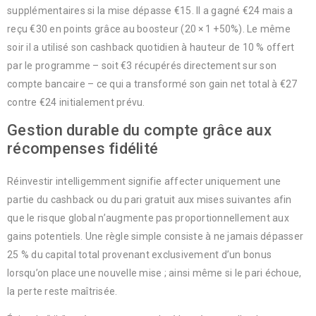
supplémentaires si la mise dépasse €15. Il a gagné €24 mais a
reçu €30 en points grâce au boosteur (20 × 1 +50%). Le même
soir il a utilisé son cashback quotidien à hauteur de 10 % offert
par le programme – soit €3 récupérés directement sur son
compte bancaire – ce qui a transformé son gain net total à €27
contre €24 initialement prévu.
Gestion durable du compte grâce aux
récompenses fidélité
Réinvestir intelligemment signifie affecter uniquement une
partie du cashback ou du pari gratuit aux mises suivantes afin
que le risque global n’augmente pas proportionnellement aux
gains potentiels. Une règle simple consiste à ne jamais dépasser
25 % du capital total provenant exclusivement d’un bonus
lorsqu’on place une nouvelle mise ; ainsi même si le pari échoue,
la perte reste maîtrisée.