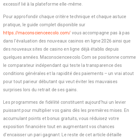
excessif lié à la plateforme elle-même.
Pour approfondir chaque critère technique et chaque astuce
pratique, le guide complet disponible sur
https://maconscienceecolo.com/
vous accompagne pas à pas
dans l’évaluation des nouveaux casinos en ligne 2026 ainsi que
des nouveaux sites de casino en ligne déjà établis depuis
quelques années. Maconscienceecolo.Com se positionne comme
le comparateur indépendant qui teste la transparence des
conditions générales et la rapidité des paiements – un vrai atout
pour tout parieur débutant qui veut éviter les mauvaises
surprises lors du retrait de ses gains.
Les programmes de fidélité constituent aujourd’hui un levier
puissant pour multiplier vos gains dès les premières mises. En
accumulant points et bonus gratuits, vous réduisez votre
exposition financière tout en augmentant vos chances
d’encaisser un pari gagnant. Le reste de cet article détaille