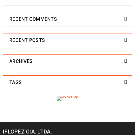
RECENT COMMENTS
RECENT POSTS
ARCHIVES
TAGS
IFLOPEZ CIA. LTDA.