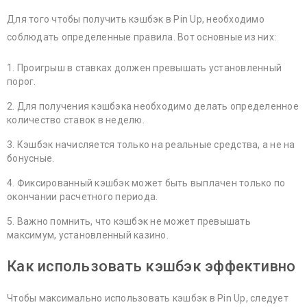
Для того чтобы получить кэшбэк в Pin Up, необходимо
соблюдать определенные правила. Вот основные из них:
Проигрыш в ставках должен превышать установленный
порог.
Для получения кэшбэка необходимо делать определенное
количество ставок в неделю.
Кэшбэк начисляется только на реальные средства, а не на
бонусные.
Фиксированный кэшбэк может быть выплачен только по
окончании расчетного периода.
Важно помнить, что кэшбэк не может превышать
максимум, установленный казино.
Как использовать кэшбэк эффективно
Чтобы максимально использовать кэшбэк в Pin Up, следует