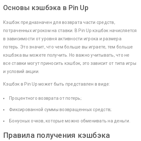
Основы кэшбэка в Pin Up
Кэшбэк предназначен для возврата части средств,
потраченных игроком на ставки. В Pin Up кэшбэк начисляется
в зависимости от уровня активности игрока и размера
потерь. Это значит, что чем больше вы играете, тем больше
кэшбэка вы можете получить. Но важно учитывать, что не
все ставки могут приносить кэшбэк, это зависит от типа игры
и условий акции.
Кэшбэк в Pin Up может быть представлен в виде:
Процентного возврата от потерь;
Фиксированной суммы возвращенных средств;
Бонусных очков, которые можно обменивать на деньги.
Правила получения кэшбэка