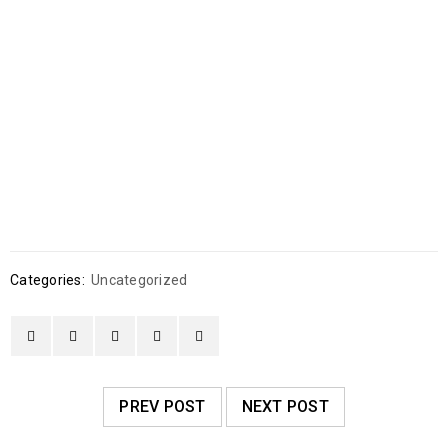
Categories:
Uncategorized
PREV POST
NEXT POST