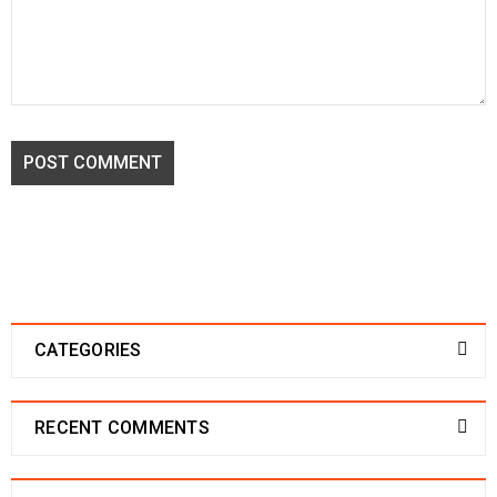
POST COMMENT
CATEGORIES
RECENT COMMENTS