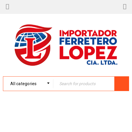
All categories
I PIÙ VANTAGGIOSI CASINO ONLINE NON
AAMS: RISORSA APPROFONDITA PER I
NUOVI GIOCATORI ITALIANI
Home Houseware
›
Uncategorized
›