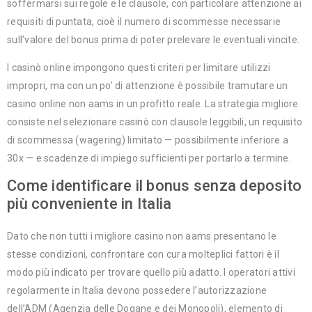
soffermarsi sui regole e le clausole, con particolare attenzione ai
requisiti di puntata, cioè il numero di scommesse necessarie
sull’valore del bonus prima di poter prelevare le eventuali vincite.
I casinò online impongono questi criteri per limitare utilizzi
impropri, ma con un po’ di attenzione è possibile tramutare un
casino online non aams in un profitto reale. La strategia migliore
consiste nel selezionare casinò con clausole leggibili, un requisito
di scommessa (wagering) limitato — possibilmente inferiore a
30x — e scadenze di impiego sufficienti per portarlo a termine.
Come identificare il bonus senza deposito
più conveniente in Italia
Dato che non tutti i migliore casino non aams presentano le
stesse condizioni, confrontare con cura molteplici fattori è il
modo più indicato per trovare quello più adatto. I operatori attivi
regolarmente in Italia devono possedere l’autorizzazione
dell’ADM (Agenzia delle Dogane e dei Monopoli), elemento di