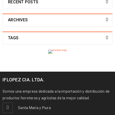
RECENT POSTS
ARCHIVES
TAGS
IFLOPEZ CIA. LTDA.
Somos una empresa dedicada a la importación y distribución de
productos ferreteros y agrícolas de la mejor calidad.
Santa María y Piura