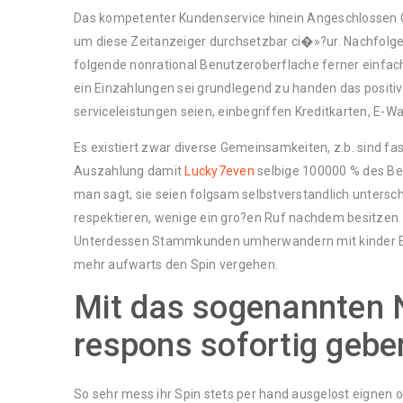
Das kompetenter Kundenservice hinein Angeschlossen C
um diese Zeitanzeiger durchsetzbar ci�»?ur. Nachfolge
folgende nonrational Benutzeroberflache ferner einfac
ein Einzahlungen sei grundlegend zu handen das positiv
serviceleistungen seien, einbegriffen Kreditkarten, E-W
Es existiert zwar diverse Gemeinsamkeiten, z.b. sind f
Auszahlung damit
Lucky7even
selbige 100000 % des Be
man sagt, sie seien folgsam selbstverstandlich untersch
respektieren, wenige ein gro?en Ruf nachdem besitzen. I
Unterdessen Stammkunden umherwandern mit kinder Ein
mehr aufwarts den Spin vergehen.
Mit das sogenannten N
respons sofortig geben,
So sehr mess ihr Spin stets per hand ausgelost eigne