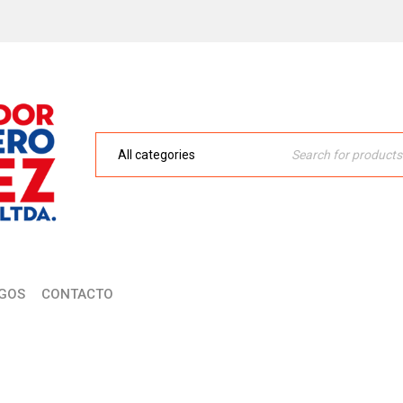
GOS
CONTACTO