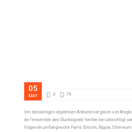
WIRF EINFACH DE
ODER 
Home Houseware
›
Uncategori
05
0
79
MAY
Um diesseitigen objektiven Anbietervergleich von Moglic
de l’ensemble des Glucksspiels hierbei berucksichtigt 
folgende umfangreiche Parte. Bitcoin, Ripple, Ether