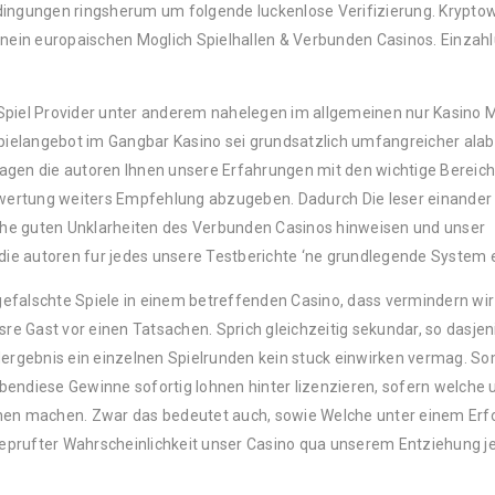
edingungen ringsherum um folgende luckenlose Verifizierung. Krypt
hinein europaischen Moglich Spielhallen & Verbunden Casinos. Einzah
piel Provider unter anderem nahelegen im allgemeinen nur Kasino 
pielangebot im Gangbar Kasino sei grundsatzlich umfangreicher ala
sagen die autoren Ihnen unsere Erfahrungen mit den wichtige Bereic
wertung weiters Empfehlung abzugeben. Dadurch Die leser einander
che guten Unklarheiten des Verbunden Casinos hinweisen und unser
 die autoren fur jedes unsere Testberichte ‘ne grundlegende System e
efalschte Spiele in einem betreffenden Casino, dass vermindern wir
e Gast vor einen Tatsachen. Sprich gleichzeitig sekundar, so dasjen
rgebnis ein einzelnen Spielrunden kein stuck einwirken vermag. So
bendiese Gewinne sofortig lohnen hinter lizenzieren, sofern welche 
nnen machen. Zwar das bedeutet auch, sowie Welche unter einem Erf
 geprufter Wahrscheinlichkeit unser Casino qua unserem Entziehung j