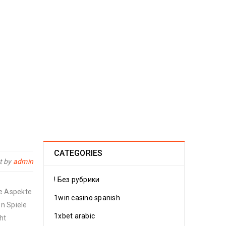
 TOP-VERZEICHNIS
N LEER
s oder wahle deinen Favoriten leer
CATEGORIES
t by
admin
! Без рубрики
ge Aspekte
1win casino spanish
en Spiele
1xbet arabic
ht