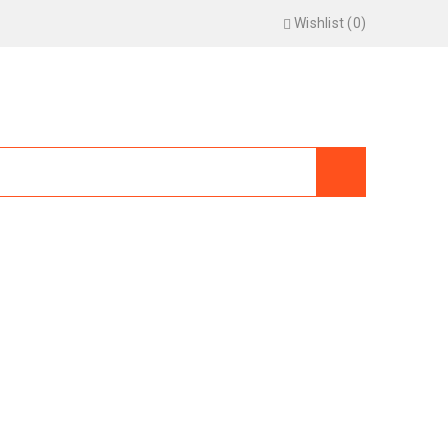
Wishlist (
0
)