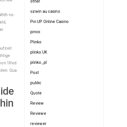
kofreie
other
ozwin au casino
With no-
Pin UP Online Casino
eld,
er
pinco
Plinko
aufzeit
plinko UK
chtige
plinko_pl
 von 1Red
nden. Qua
Post
public
ide
Quote
hin
Review
Reviewe
reviewer