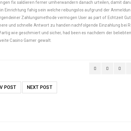
ngen fix saldieren ferner umherwandern danach urteilen, damit dan
ein Einrichtung fahig sein welche reibungslos aufgrund der Anmeldun
irgendeiner Zahlungsmethode vermogen User as part of Echtzeit Gut
chere und schnelle Antwort zu handen nachfolgende Einzahlung bei 
artig wie geschmiert und sicher, had been es nachdem der beliebten
tweite Casino Gamer gewalt.
V POST
NEXT POST