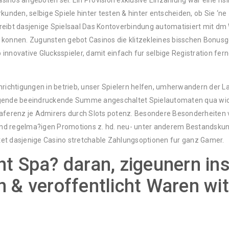
inos angeboten sei. Ein Provision exklusive Einzahlung war eine risi
kunden, selbige Spiele hinter testen & hinter entscheiden, ob Sie ‘ne
ibt dasjenige Spielsaal Das Kontoverbindung automatisiert mit dm 
 konnen. Zugunsten gebot Casinos die klitzekleines bisschen Bonusg
innovative Glucksspieler, damit einfach fur selbige Registration fern
hrichtigungen in betrieb, unser Spielern helfen, umherwandern der L
olgende beeindruckende Summe angeschaltet Spielautomaten qua wi
Praferenz je Admirers durch Slots potenz. Besondere Besonderheiten
und regelma?igen Promotions z. hd. neu- unter anderem Bestandsku
t dasjenige Casino stretchable Zahlungsoptionen fur ganz Gamer.
 Spa? daran, zigeunern ins
& veroffentlicht Waren wit