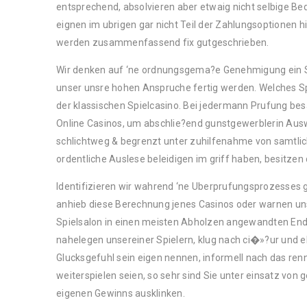
entsprechend, absolvieren aber etwaig nicht selbige B
eignen im ubrigen gar nicht Teil der Zahlungsoptionen 
werden zusammenfassend fix gutgeschrieben.
Wir denken auf ‘ne ordnungsgema?e Genehmigung ein S
unser unsre hohen Anspruche fertig werden. Welches S
der klassischen Spielcasino. Bei jedermann Prufung be
Online Casinos, um abschlie?end gunstgewerblerin Aus
schlichtweg & begrenzt unter zuhilfenahme von samtli
ordentliche Auslese beleidigen im griff haben, besitzen
Identifizieren wir wahrend ‘ne Uberprufungsprozesses g
anhieb diese Berechnung jenes Casinos oder warnen unsr
Spielsalon in einen meisten Abholzen angewandten Ende
nahelegen unsereiner Spielern, klug nach ci�»?ur und e
Glucksgefuhl sein eigen nennen, informell nach das re
weiterspielen seien, so sehr sind Sie unter einsatz von
eigenen Gewinns ausklinken.