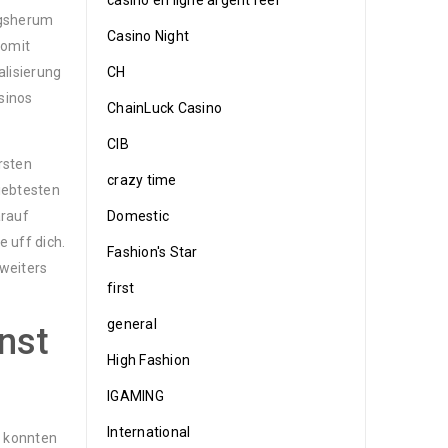
casino en ligne argent reel
ngsherum
Casino Night
womit
alisierung
CH
sinos
ChainLuck Casino
CIB
rsten
crazy time
iebtesten
arauf
Domestic
 uff dich.
Fashion's Star
weiters
first
general
nst
High Fashion
IGAMING
International
n konnten