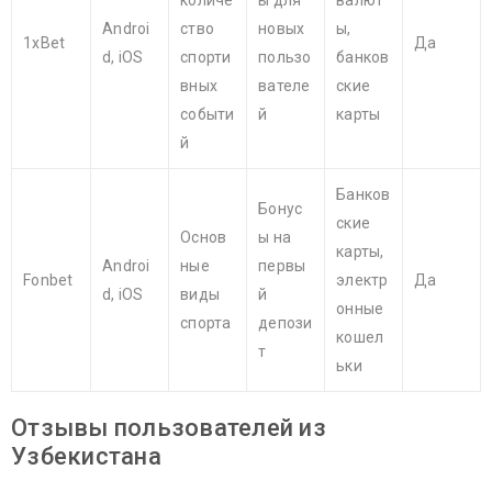
количе
ы для
валют
Androi
ство
новых
ы,
1xBet
Да
d, iOS
спорти
пользо
банков
вных
вателе
ские
событи
й
карты
й
Банков
Бонус
ские
Основ
ы на
карты,
Androi
ные
первы
Fonbet
электр
Да
d, iOS
виды
й
онные
спорта
депози
кошел
т
ьки
Отзывы пользователей из
Узбекистана