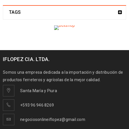
TAGS
IFLOPEZ CIA. LTDA.
Somos una empresa dedicada a la importación y distribución de
productos ferreteros y agrícolas de la mejor calidad.
Santa María y Piura
+593 96 946 8269
negociosonlineiflopez@gmail.com