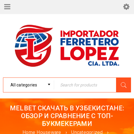
All categories
MELBET СКАЧАТЬ В УЗБЕКИСТАНЕ:
ОБЗОР И СРАВНЕНИЕ С ТОП-
БУКМЕКЕРАМИ
Home Houseware
›
Uncategorized
›