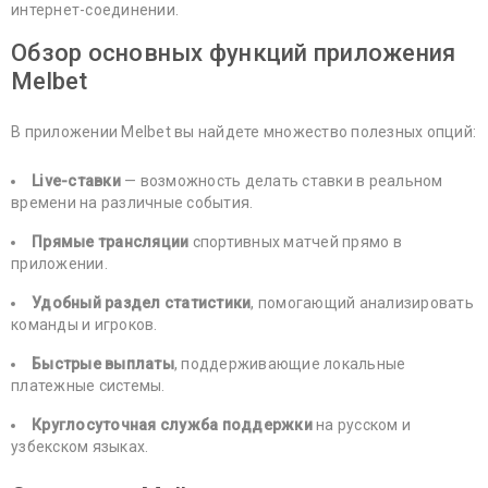
интернет-соединении.
Обзор основных функций приложения
Melbet
В приложении Melbet вы найдете множество полезных опций:
Live-ставки
— возможность делать ставки в реальном
времени на различные события.
Прямые трансляции
спортивных матчей прямо в
приложении.
Удобный раздел статистики
, помогающий анализировать
команды и игроков.
Быстрые выплаты
, поддерживающие локальные
платежные системы.
Круглосуточная служба поддержки
на русском и
узбекском языках.