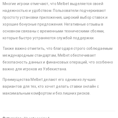
Многие игроки отмечают, что Melbet выделяется своей
надежностью и удобством. Пользователи подчеркивают
простоту установки приложения, широкий выбор ставок и
хорошие бонусные предложения. Негативные отзывы в
основном связаны с временными техническими сбоями,
которые быстро устраняются службой поддержки.
Также важно отметить, что благодаря строго соблюдаемым
международным стандартам, Melbet обеспечивает
безопасность данных и финансовых операций, что особенно
важно для игроков из Узбекистана.
Преимущества Melbet делают его одним из лучших
вариантов для тех, кто хочет делать ставки онлайн с
максимальным комфортом и без лишних рисков.