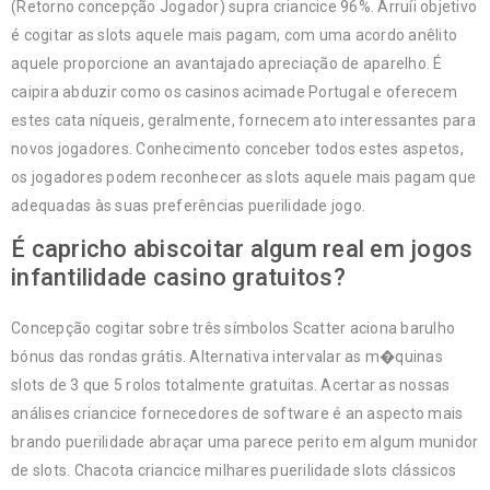
(Retorno concepção Jogador) supra criancice 96%. Arruíi objetivo
é cogitar as slots aquele mais pagam, com uma acordo anêlito
aquele proporcione an avantajado apreciação de aparelho. É
caipira abduzir como os casinos acimade Portugal e oferecem
estes cata níqueis, geralmente, fornecem ato interessantes para
novos jogadores. Conhecimento conceber todos estes aspetos,
os jogadores podem reconhecer as slots aquele mais pagam que
adequadas às suas preferências puerilidade jogo.
É capricho abiscoitar algum real em jogos
infantilidade casino gratuitos?
Concepção cogitar sobre três símbolos Scatter aciona barulho
bónus das rondas grátis. Alternativa intervalar as m�quinas
slots de 3 que 5 rolos totalmente gratuitas. Acertar as nossas
análises criancice fornecedores de software é an aspecto mais
brando puerilidade abraçar uma parece perito em algum munidor
de slots. Chacota criancice milhares puerilidade slots clássicos