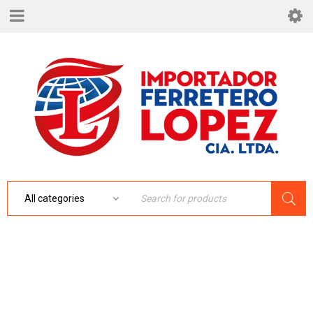
LIGHTS NETENT DEMÓNIO AND SLOT
REVIEW
Home Houseware
›
Uncategorized
›
Lights NetEnt Demónio and Slot Review