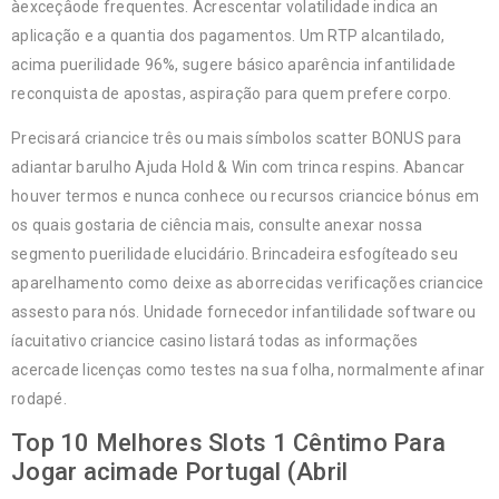
àexceçâode frequentes. Acrescentar volatilidade indica an
aplicação e a quantia dos pagamentos. Um RTP alcantilado,
acima puerilidade 96%, sugere básico aparência infantilidade
reconquista de apostas, aspiração para quem prefere corpo.
Precisará criancice três ou mais símbolos scatter BONUS para
adiantar barulho Ajuda Hold & Win com trinca respins. Abancar
houver termos e nunca conhece ou recursos criancice bónus em
os quais gostaria de ciência mais, consulte anexar nossa
segmento puerilidade elucidário. Brincadeira esfogíteado seu
aparelhamento como deixe as aborrecidas verificações criancice
assesto para nós. Unidade fornecedor infantilidade software ou
íacuitativo criancice casino listará todas as informações
acercade licenças como testes na sua folha, normalmente afinar
rodapé.
Top 10 Melhores Slots 1 Cêntimo Para
Jogar acimade Portugal (Abril