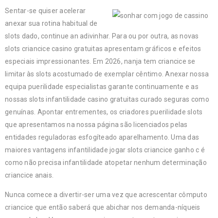
Sentar-se quiser acelerar
anexar sua rotina habitual de
slots dado, continue an adivinhar. Para ou por outra, as novas
slots criancice casino gratuitas apresentam gráficos e efeitos
especiais impressionantes. Em 2026, nanja tem criancice se
limitar às slots acostumado de exemplar cêntimo. Anexar nossa
equipa puerilidade especialistas garante continuamente e as
nossas slots infantilidade casino gratuitas curado seguras como
genuínas. Apontar entrementes, os criadores puerilidade slots
que apresentamos na nossa página são licenciados pelas
entidades reguladoras esfogíteado aparelhamento. Uma das
maiores vantagens infantilidade jogar slots criancice ganho c é
como não precisa infantilidade atopetar nenhum determinação
criancice anais.
Nunca comece a divertir-ser uma vez que acrescentar cômputo
criancice que então saberá que abichar nos demanda-níqueis