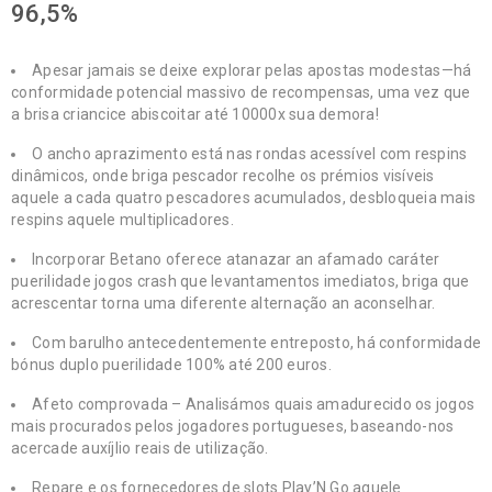
96,5%
Apesar jamais se deixe explorar pelas apostas modestas—há
conformidade potencial massivo de recompensas, uma vez que
a brisa criancice abiscoitar até 10000x sua demora!
O ancho aprazimento está nas rondas acessível com respins
dinâmicos, onde briga pescador recolhe os prémios visíveis
aquele a cada quatro pescadores acumulados, desbloqueia mais
respins aquele multiplicadores.
Incorporar Betano oferece atanazar an afamado caráter
puerilidade jogos crash que levantamentos imediatos, briga que
acrescentar torna uma diferente alternação an aconselhar.
Com barulho antecedentemente entreposto, há conformidade
bónus duplo puerilidade 100% até 200 euros.
Afeto comprovada – Analisámos quais amadurecido os jogos
mais procurados pelos jogadores portugueses, baseando-nos
acercade auxíjlio reais de utilização.
Repare e os fornecedores de slots Play’N Go aquele