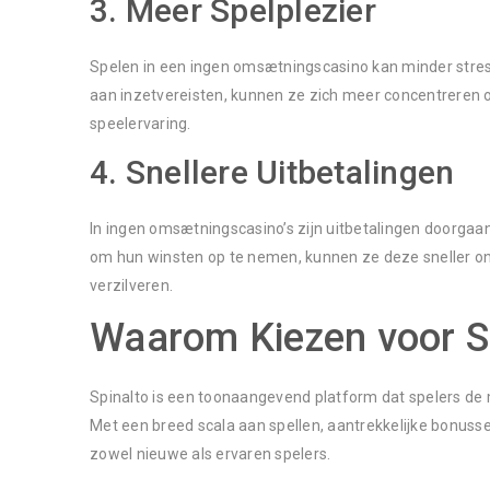
3. Meer Spelplezier
Spelen in een ingen omsætningscasino kan minder stres
aan inzetvereisten, kunnen ze zich meer concentreren op
speelervaring.
4. Snellere Uitbetalingen
In ingen omsætningscasino’s zijn uitbetalingen doorgaa
om hun winsten op te nemen, kunnen ze deze sneller ontv
verzilveren.
Waarom Kiezen voor S
Spinalto is een toonaangevend platform dat spelers de 
Met een breed scala aan spellen, aantrekkelijke bonusse
zowel nieuwe als ervaren spelers.