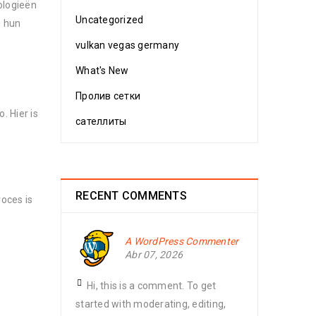
ologieën
Uncategorized
n hun
vulkan vegas germany
What's New
Пролив сетки
. Hier is
сателлиты
RECENT COMMENTS
roces is
A WordPress Commenter
Abr 07, 2026
Hi, this is a comment. To get
started with moderating, editing,