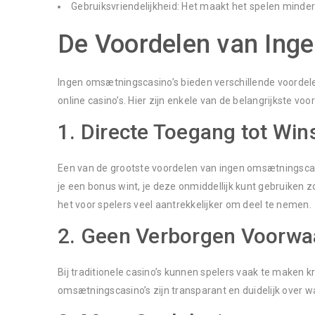
Gebruiksvriendelijkheid: Het maakt het spelen minder 
De Voordelen van Ing
Ingen omsætningscasino’s bieden verschillende voordelen
online casino’s. Hier zijn enkele van de belangrijkste voo
1. Directe Toegang tot Win
Een van de grootste voordelen van ingen omsætningscasi
je een bonus wint, je deze onmiddellijk kunt gebruiken 
het voor spelers veel aantrekkelijker om deel te nemen.
2. Geen Verborgen Voorwa
Bij traditionele casino’s kunnen spelers vaak te maken
omsætningscasino’s zijn transparant en duidelijk over w