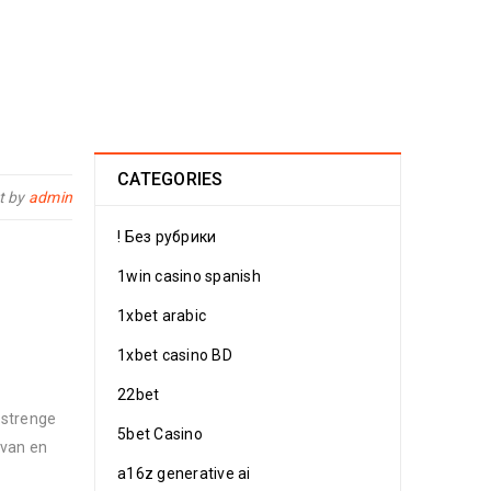
CATEGORIES
t by
admin
! Без рубрики
1win casino spanish
1xbet arabic
1xbet casino BD
22bet
 strenge
5bet Casino
rvan en
a16z generative ai