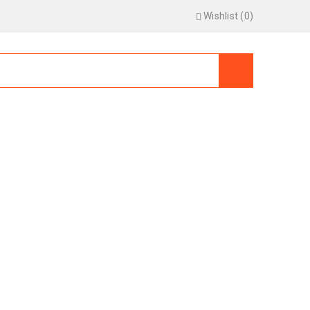
Wishlist (
0
)
N VAN SPINALTO
len van Spinalto