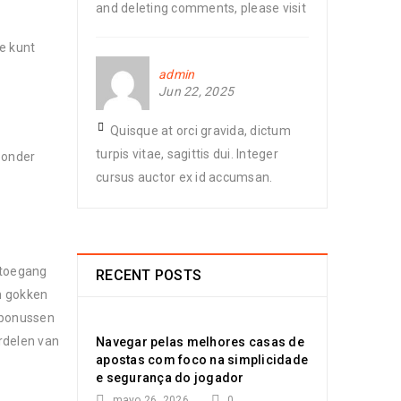
and deleting comments, please visit
e kunt
admin
Jun 22, 2025
Quisque at orci gravida, dictum
turpis vitae, sagittis dui. Integer
zonder
cursus auctor ex id accumsan.
 toegang
RECENT POSTS
n gokken
e bonussen
rdelen van
Navegar pelas melhores casas de
apostas com foco na simplicidade
e segurança do jogador
mayo 26, 2026
0