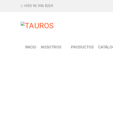
+593 96 946 8269
INICIO
NOSOTROS
PRODUCTOS
CATÁLO
INGEN OMSÆTNI
Home Housewa