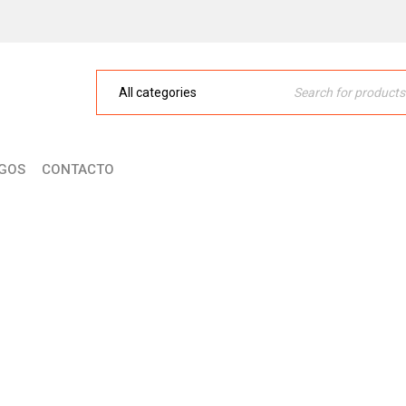
GOS
CONTACTO
NGSCASINO: DE VOORDELE
re
›
Uncategorized
›
Ingen Omsætningscasino: De Voorde