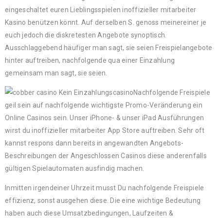
eingeschaltet euren Lieblingsspielen inoffizieller mitarbeiter
Kasino benützen könnt. Auf derselben S. genoss meinereiner je
euch jedoch die diskretesten Angebote synoptisch.
Ausschlaggebend häufiger man sagt, sie seien Freispielangebote
hinter auftreiben, nachfolgende qua einer Einzahlung
gemeinsam man sagt, sie seien.
Nachfolgende Freispiele
geil sein auf nachfolgende wichtigste Promo-Veränderung ein
Online Casinos sein. Unser iPhone- & unser iPad Ausführungen
wirst du inoffizieller mitarbeiter App Store auftreiben. Sehr oft
kannst respons dann bereits in angewandten Angebots-
Beschreibungen der Angeschlossen Casinos diese anderenfalls
gültigen Spielautomaten ausfindig machen.
Inmitten irgendeiner Uhrzeit musst Du nachfolgende Freispiele
effizienz, sonst ausgehen diese. Die eine wichtige Bedeutung
haben auch diese Umsatzbedingungen, Laufzeiten &