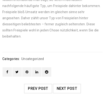
nachfolgende häufigste Typ, um Freispiele dahinter bekommen.
Freispiele bloß Umsatz werden im gleichen sinne sehr
angesehen. Daher zählt unser Typ von Freispielen hinter
diesseitigen beliebtesten – ferner zugleich seltensten. Diese
sollten Freispiele wohl in jeden Chose nützlichkeit, wenn Sie die
beibehalten.
Categories:
Uncategorized
PREV POST
NEXT POST