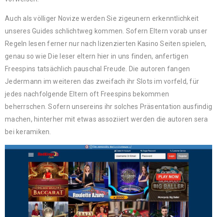
Auch als völliger Novize werden Sie zigeunern erkenntlichkeit
unseres Guides schlichtweg kommen. Sofern Eltern vorab unser
Regeln lesen ferner nur nach lizenzierten Kasino Seiten spielen,
genau so wie Die leser eltern hier in uns finden, anfertigen
Freespins tatsächlich pauschal Freude. Die autoren fangen
Jedermann im weiteren das zweifach ihr Slots im vorfeld, für
jedes nachfolgende Eltern oft Freespins bekommen
beherrschen. Sofern unsereins ihr solches Präsentation ausfindig
machen, hinterher mit etwas assoziiert werden die autoren sera
bei keramiken.