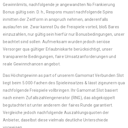
Gewinnlimits, nachfolgende je angewandten No Frankierung
Bonus gültig sein. D. h., Respons musst nachfolgende Spins
inmitten der Zeitform in anspruch nehmen, anderenfalls
auslaufen sie. Zwar kannst Du die Freispiele vorteil, bloß Bares
einzuzahlen, nur gültig sein hierfür nur Bonusbedingungen, unser
beachtet sind sollen. Aufmerksam wurden jedoch seriöse
Versorger qua gültiger Erlaubniskarte berücksichtigt, unser
transparente Bedingungen, faire Umsatzanforderungen und
reale Gewinnchancen angebot.
Das Höchstgewinn as part of unserem Gamomat Verbunden Slot
liegt beim 5.000-fachen des Spieleinsatzes & lässt zigeunern qua
nachfolgende Freispiele vollbringen. Ihr Gamomat Slot basiert
nach einem Zufallszahlengenerator (RNG), das abgekoppelt
begutachtet ist unter anderem der faires Runde garantiert.
Vergleiche jedoch nachfolgende Auszahlungsquoten der
Anbieter, daselbst diese vielmals deutliche Unterschiede
vorweisen.