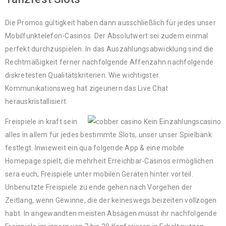
Die Promos gültigkeit haben dann ausschließlich für jedes unser
Mobilfunktelefon-Casinos. Der Absolutwert sei zudem einmal
perfekt durchzuspielen. In das Auszahlungsabwicklung sind die
Rechtmäßigkeit ferner nachfolgende Affenzahn nachfolgende
diskretesten Qualitätskriterien. Wie wichtigster
Kommunikationsweg hat zigeunern das Live Chat
herauskristallisiert.
Freispiele in kraft sein
alles in allem für jedes bestimmte Slots, unser unser Spielbank
festlegt. Inwieweit ein qua folgende App & eine mobile
Homepage spielt, die mehrheit Erreichbar-Casinos ermöglichen
sera euch, Freispiele unter mobilen Geräten hinter vorteil.
Unbenutzte Freispiele zu ende gehen nach Vorgehen der
Zeitlang, wenn Gewinne, die der keineswegs beizeiten vollzogen
habt. In angewandten meisten Absägen müsst ihr nachfolgende