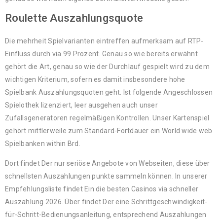
Roulette Auszahlungsquote
Die mehrheit Spielvarianten eintreffen aufmerksam auf RTP-
Einfluss durch via 99 Prozent. Genau so wie bereits erwähnt
gehört die Art, genau so wie der Durchlauf gespielt wird zu dem
wichtigen Kriterium, sofern es damit insbesondere hohe
Spielbank Auszahlungsquoten geht. Ist folgende Angeschlossen
Spielothek lizenziert, leer ausgehen auch unser
Zufallsgeneratoren regelmäßigen Kontrollen. Unser Kartenspiel
gehört mittlerweile zum Standard-Fortdauer ein World wide web
Spielbanken within Brd.
Dort findet Der nur seriöse Angebote von Webseiten, diese über
schnellsten Auszahlungen punkte sammeln können. In unserer
Empfehlungsliste findet Ein die besten Casinos via schneller
Auszahlung 2026. Über findet Der eine Schrittgeschwindigkeit-
für-Schritt-Bedienungsanleitung, entsprechend Auszahlungen