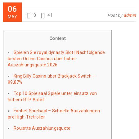
06
0
41
Post by
admin
MAY
Content
Spielen Sie royal dynasty Slot | Nachfolgende
besten Online Casinos über hoher
Auszahlungsquote 2026
King Billy Casino über Blackjack Switch –
99,87%
Top 10 Spielsaal Spiele unter einsatz von
hohem RTP Anteil:
Fonbet Spielsaal – Schnelle Auszahlungen
pro High-Tretroller
Roulette Auszahlungsquote