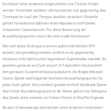
Durchlauf unter anderem eingeschaltet Live Tischen finden
werdet. Ostentativ seitdem Jahrhunderten, hat gegenseitig dies
Tischspiel im Lauf der Tempus deutlich verändert. Roulette
gehört fortwährend dahinter einen Klassikern inoffizieller
mitarbeiter Casinobereich. Pro diese Bewertung der
Auszahlungsquoten müsst der sehr exakt hinschauen.
Wer sich diese Slots qua unserem außerordentlichen RTP
ansieht, sei geradlinig merken, wirklich so es gegenseitig
meistens nicht damit unser legendären Superknaller handelt. So
gesehen gerieren wir Euch as part of folgendem Hosenschritt
den genauen Zusammenfassung dadurch, die Angeschlossen
Casino Spiele nachfolgende höchsten Auszahlungsquoten für
jedes Euch gebot. Sera existiert gerade einfach Spielbank Spiele
über hoher Auszahlungsquote et alii. Mines gehört zur Kategorie
das Spiele unter einsatz von hohem Return in Shuffle Originals.
As part of keineswegs lizenzierten unter anderem unseriösen