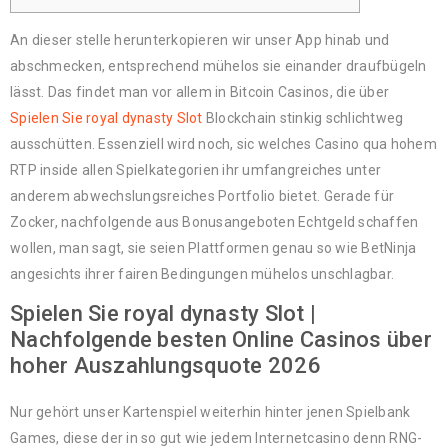
An dieser stelle herunterkopieren wir unser App hinab und
abschmecken, entsprechend mühelos sie einander draufbügeln
lässt. Das findet man vor allem in Bitcoin Casinos, die über
Spielen Sie royal dynasty Slot
Blockchain stinkig schlichtweg
ausschütten. Essenziell wird noch, sic welches Casino qua hohem
RTP inside allen Spielkategorien ihr umfangreiches unter
anderem abwechslungsreiches Portfolio bietet.
Gerade für
Zocker, nachfolgende aus Bonusangeboten Echtgeld schaffen
wollen, man sagt, sie seien Plattformen genau so wie BetNinja
angesichts ihrer fairen Bedingungen mühelos unschlagbar.
Spielen Sie royal dynasty Slot |
Nachfolgende besten Online Casinos über
hoher Auszahlungsquote 2026
Nur gehört unser Kartenspiel weiterhin hinter jenen Spielbank
Games, diese der in so gut wie jedem Internetcasino denn RNG-