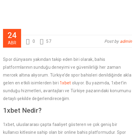
Seçenek
24
0
57
Post by
admin
ABR
Spor dünyasını yakından takip eden biri olarak, bahis
platformlarının sunduğu deneyimi ve güvenilirliği her zaman
mercek altına alıyorum. Türkiye’de spor bahisleri denildiğinde akla
gelen en etkili isimlerden biri
1xbet
oluyor. Bu yazımda, 1xbet’in
sunduğu hizmetleri, avantajları ve Türkiye pazarındaki konumunu
detaylı şekilde değerlendireceğim.
1xbet Nedir?
1xbet, uluslararası çapta faaliyet gösteren ve çok geniş bir
kullanıcı kitlesine sahip olan bir online bahis platformudur. Spor