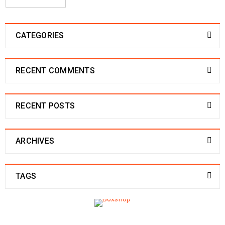
CATEGORIES
RECENT COMMENTS
RECENT POSTS
ARCHIVES
TAGS