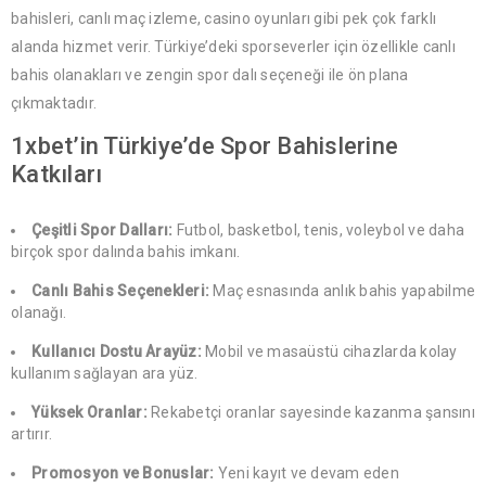
bahisleri, canlı maç izleme, casino oyunları gibi pek çok farklı
alanda hizmet verir. Türkiye’deki sporseverler için özellikle canlı
bahis olanakları ve zengin spor dalı seçeneği ile ön plana
çıkmaktadır.
1xbet’in Türkiye’de Spor Bahislerine
Katkıları
Çeşitli Spor Dalları:
Futbol, basketbol, tenis, voleybol ve daha
birçok spor dalında bahis imkanı.
Canlı Bahis Seçenekleri:
Maç esnasında anlık bahis yapabilme
olanağı.
Kullanıcı Dostu Arayüz:
Mobil ve masaüstü cihazlarda kolay
kullanım sağlayan ara yüz.
Yüksek Oranlar:
Rekabetçi oranlar sayesinde kazanma şansını
artırır.
Promosyon ve Bonuslar:
Yeni kayıt ve devam eden