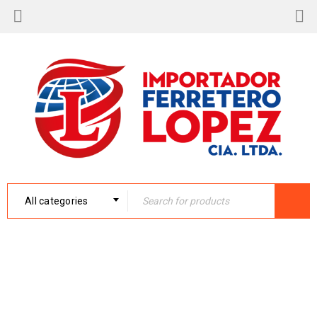
All categories
1XBET İNCELEMESI: TÜRKIYE’DE SPOR
BAHISLERINDE GÜVENILIR BIR SEÇENEK
Home Houseware
›
Uncategorized
›
1xbet İncelemesi: Türkiye’de Spor Bahislerinde Güvenilir Bir