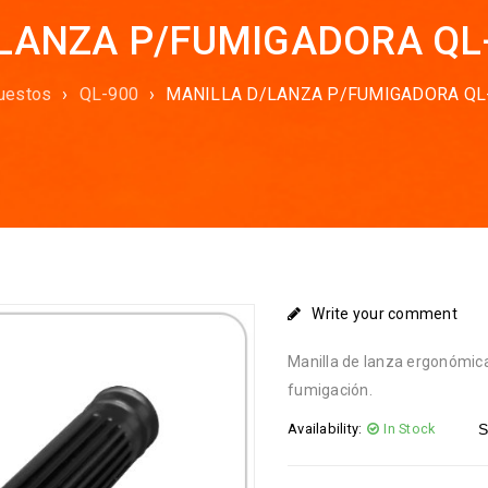
LANZA P/FUMIGADORA QL
uestos
›
QL-900
›
MANILLA D/LANZA P/FUMIGADORA QL
Write your comment
Manilla de lanza ergonómic
fumigación.
Availability:
In Stock
S