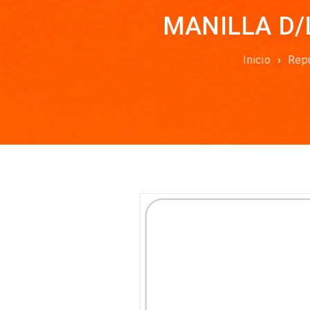
MANILLA D/
Inicio
›
Rep