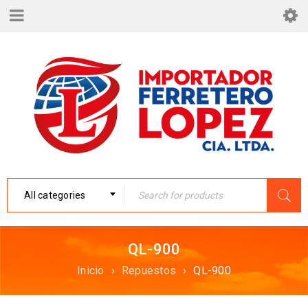
All categories
QL-900
Inicio
›
Repuestos
›
QL-900