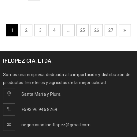
1
2
3
4
…
25
26
27
IFLOPEZ CIA. LTDA.
Somos una empresa dedicada a la importación y distribución de
productos ferreteros y agrícolas de la mejor calidad.
Santa María y Piura
+593 96 946 8269
negociosonlineiflopez@gmail.com