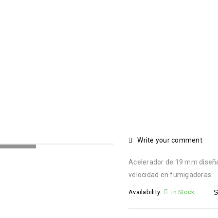
ADOR 19.MM P/FUMIGADO
›
Repuestos
›
TU26
›
ACELERADOR 19.MM P/FUMIGADOR
Write your comment
NG...
Acelerador de 19 mm diseñad
velocidad en fumigadoras.
Availability:
In Stock
S