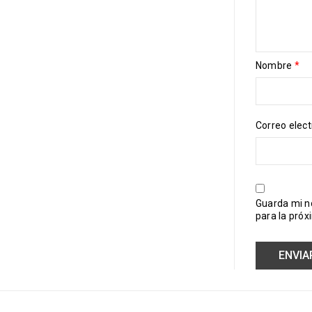
Nombre
*
Correo elec
Guarda mi n
para la pró