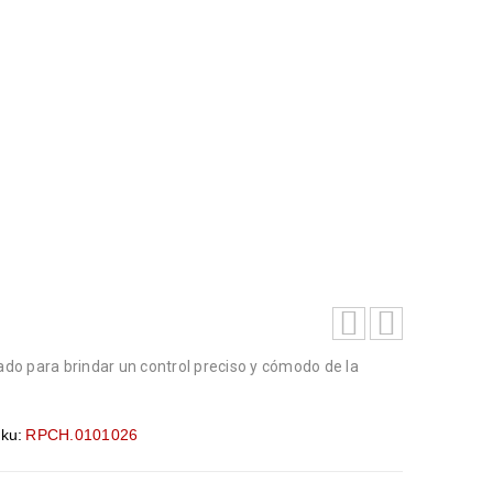
RA TU26
A TU26
o para brindar un control preciso y cómodo de la
ku:
RPCH.0101026