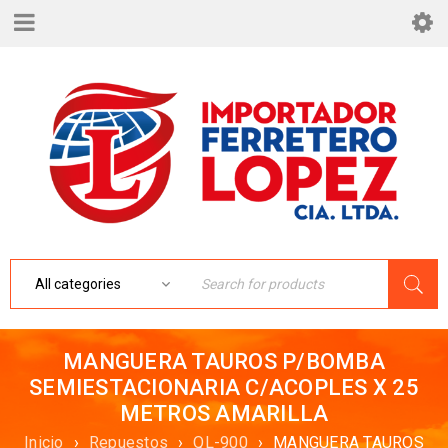
MANGUERA TAUROS P/BOMBA
SEMIESTACIONARIA C/ACOPLES X 25
METROS AMARILLA
Inicio
›
Repuestos
›
QL-900
›
MANGUERA TAUROS