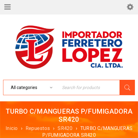
TURBO C/MANGUERAS P/FUMIGADORA
SR420
Inicio
›
Repuestos
›
SR420
›
TURBO C/MANGUERAS
P/FUMIGADORA SR420