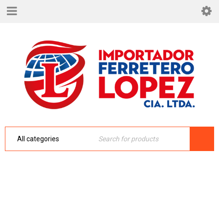
TUBO COMPLETO 28.MM P/GUADAÑA
143RII/541RS/553RS
Inicio
›
Repuestos
›
143RII - T541RS
›
TUBO
COMPLETO 28.MM P/GUADAÑA 143RII/541RS/553RS