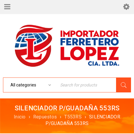
SILENCIADOR P/GUADAÑA 553RS
Inicio
›
Repuestos
›
T553RS
›
SILENCIADOR
P/GUADAÑA 553RS