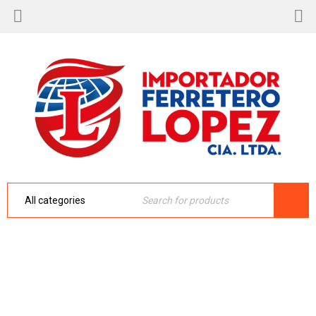
MAGNETO P/GUADAÑA 143RII NEW
MODEL
Inicio
›
Repuestos
›
143RII
›
MAGNETO P/GUADAÑA
143RII NEW MODEL