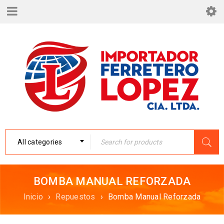
All categories
BOMBA MANUAL REFORZADA
Inicio
›
Repuestos
›
Bomba Manual Reforzada