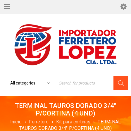
TERMINAL TAUROS DORADO 3/4″
P/CORTINA (4 UND)
Inicio
›
Ferretero
›
Kit para cortinas
›
TERMINAL
TAUROS DORADO 3/4″ P/CORTINA (4 UND)