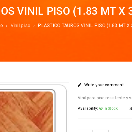
S VINIL PISO (1.83 MT X 
ro
›
Vinil piso
›
PLASTICO TAUROS VINIL PISO (1.83 MT X 
Write your comment
Vinil para piso resistente y 
Availability:
In Stock
S