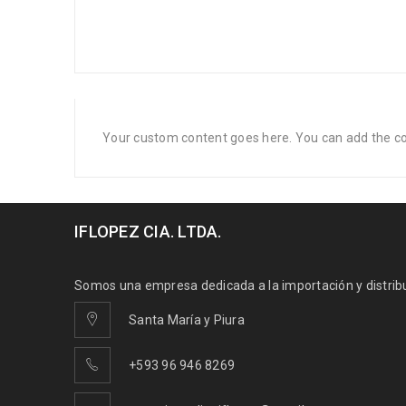
Your custom content goes here. You can add the con
IFLOPEZ CIA. LTDA.
Somos una empresa dedicada a la importación y distribuc
Santa María y Piura
+593 96 946 8269