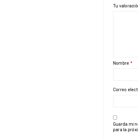
Tu valoraci
Nombre
*
Correo elec
Guarda mi n
para la pró