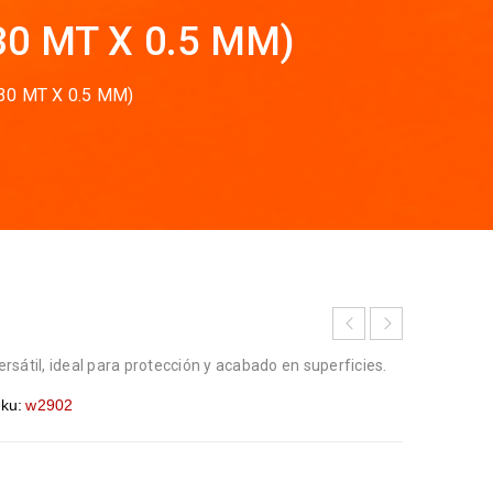
30 MT X 0.5 MM)
30 MT X 0.5 MM)
versátil, ideal para protección y acabado en superficies.
ku:
w2902