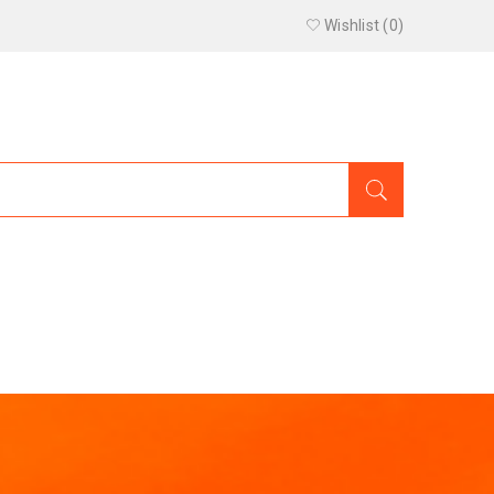
Wishlist (
0
)