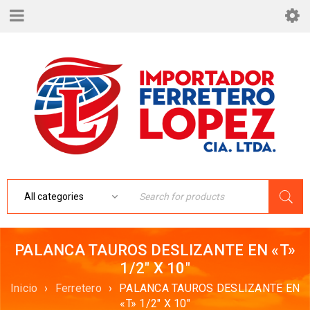
PALANCA TAUROS DESLIZANTE EN «T»
1/2″ X 10″
Inicio
›
Ferretero
›
PALANCA TAUROS DESLIZANTE EN
«T» 1/2″ X 10″