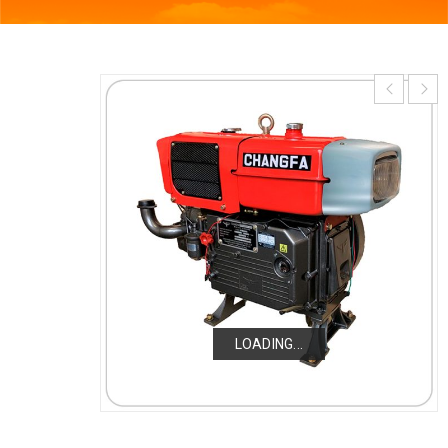
LOADING...
LOADING...
LOADING...