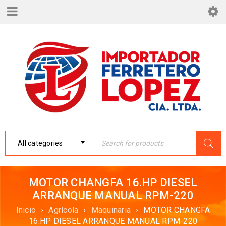
All categories
MOTOR CHANGFA 16.HP DIESEL
ARRANQUE MANUAL RPM-220
Inicio
›
Agrícola
›
Maquinaria
›
MOTOR CHANGFA
16.HP DIESEL ARRANQUE MANUAL RPM-220