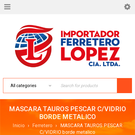
MASCARA TAUROS PESCAR C/VIDRIO
BORDE METALICO
Inicio
›
Ferretero
›
MASCARA TAUROS PESCAR
C/VIDRIO borde metalico