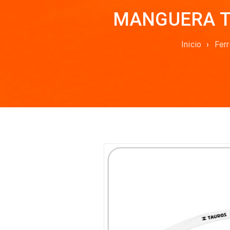
MANGUERA TA
Inicio
›
Ferr