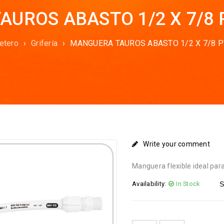
UROS ABASTO 1/2 X 7/8
etero
›
Grifería
›
MANGUERA TAUROS ABASTO 1/2 X 7/8 
Write your comment
Manguera flexible ideal par
Availability:
In Stock
S