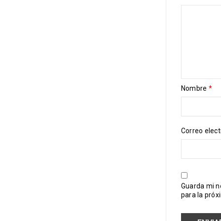
Nombre
*
Correo elec
Guarda mi n
para la pró