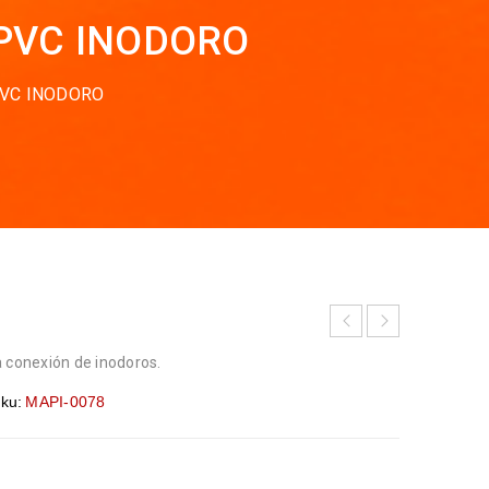
 PVC INODORO
PVC INODORO
a conexión de inodoros.
ku:
MAPI-0078