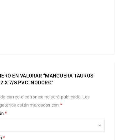
IMERO EN VALORAR “MANGUERA TAUROS
2 X 7/8 PVC INODORO”
 de correo electrónico no será publicada.
Los
gatorios están marcados con
*
ión
*
ón
*