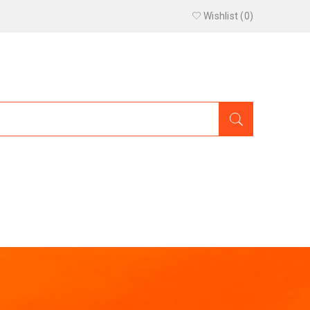
Wishlist (
0
)