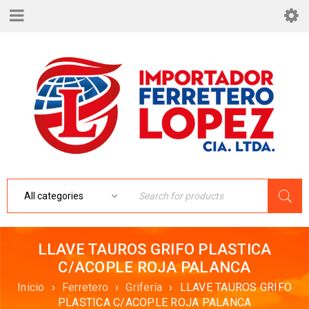
LLAVE TAUROS GRIFO PLASTICA
C/ACOPLE ROJA PALANCA
Inicio
›
Ferretero
›
Grifería
›
LLAVE TAUROS GRIFO
PLASTICA C/ACOPLE ROJA PALANCA