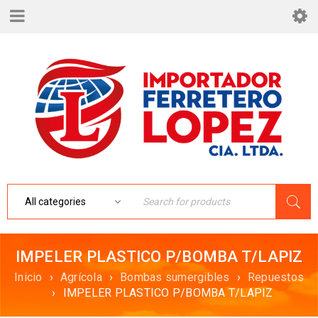
IMPELER PLASTICO P/BOMBA T/LAPIZ
Inicio
›
Agrícola
›
Bombas sumergibles
›
Repuestos
›
IMPELER PLASTICO P/BOMBA T/LAPIZ