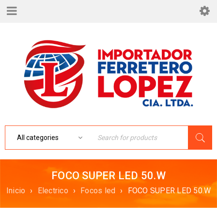
FOCO SUPER LED 50.W
Inicio
›
Electrico
›
Focos led
›
FOCO SUPER LED 50.W