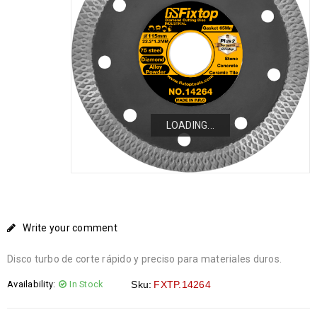
LOADING...
LOADING...
LOADING...
Write your comment
Disco turbo de corte rápido y preciso para materiales duros.
Availability:
In Stock
Sku:
FXTP.14264