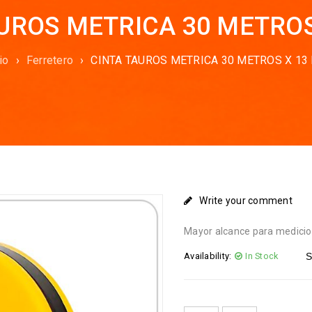
UROS METRICA 30 METRO
io
›
Ferretero
›
CINTA TAUROS METRICA 30 METROS X 13
Write your comment
Mayor alcance para medicio
Availability:
In Stock
S