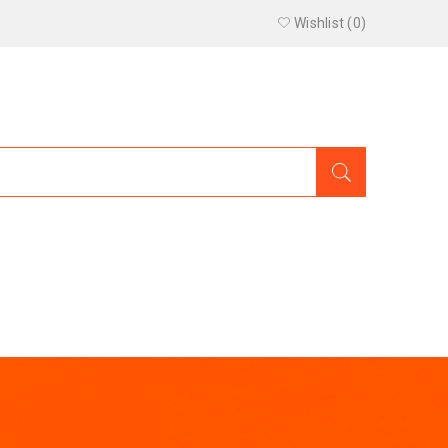
Wishlist (
0
)