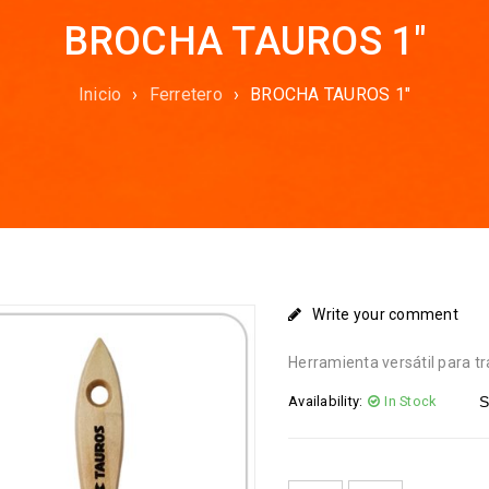
BROCHA TAUROS 1″
Inicio
›
Ferretero
›
BROCHA TAUROS 1″
Write your comment
Herramienta versátil para t
Availability:
In Stock
S