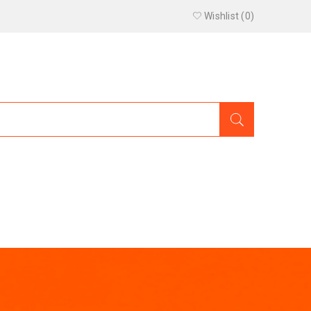
Wishlist (
0
)