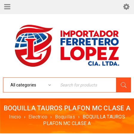
BOQUILLA TAUROS PLAFON MC CLASE A
Inicio
›
Electrico
›
Boquillas
›
BOQUILLA TAUROS
PLAFON MC CLASE A