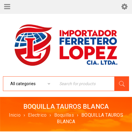
BOQUILLA TAUROS BLANCA
Inicio
›
Electrico
›
Boquillas
›
BOQUILLA TAUROS
BLANCA