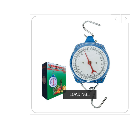
LOADING...
LOADING...
LOADING...