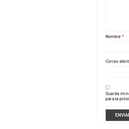
Nombre
*
Correo elec
Guarda mi n
para la pró