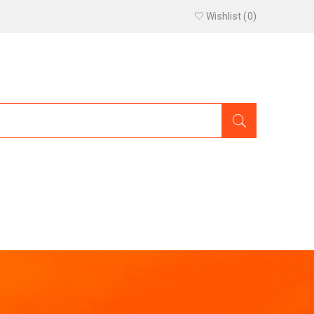
Wishlist (
0
)