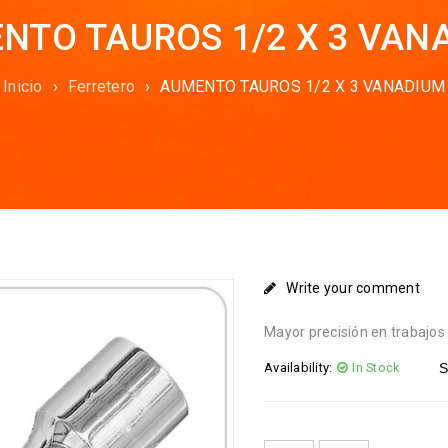
NTO TAUROS 1/2 X 3 VAN
Inicio
›
Ferretero
›
AUMENTO TAUROS 1/2 X 3 VANADIUM
Write your comment
Mayor precisión en trabajos 
Availability:
In Stock
S