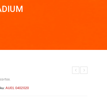
ADIUM
cortos.
ku:
AU01.0402020