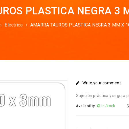
ROS PLASTICA NEGRA 3 
›
Electrico
›
AMARRA TAUROS PLASTICA NEGRA 3 MM X 
Write your comment
Sujeción práctica y segura p
Availability:
In Stock
S