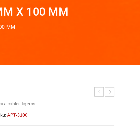
MM X 100 MM
100 MM
ara cables ligeros.
ku:
APT-3100