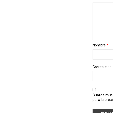
Nombre
*
Correo elec
Guarda mi n
para la pró