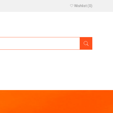
Wishlist (
0
)