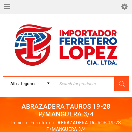
All categories
ABRAZADERA TAUROS 19-28
P/MANGUERA 3/4
Inicio
›
Ferretero
›
ABRAZADERA TAUROS 19-28
P/MANGUERA 3/4