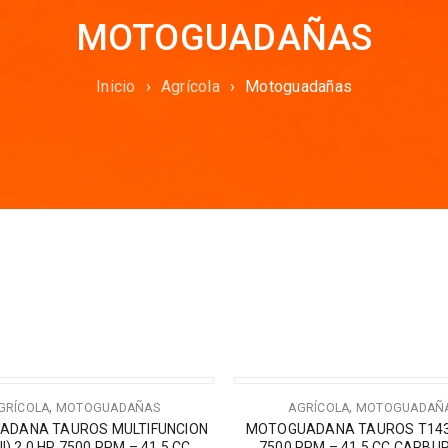
MOTOGUADAÑAS
Inicio
›
Agrícola
›
Motoguadañas
,
,
GRÍCOLA
MOTOGUADAÑAS
AGRÍCOLA
MOTOGUADAÑ
ADANA TAUROS MULTIFUNCION
MOTOGUADANA TAUROS T143II
I) 2.0 HP 7500 RPM – 41.5 CC
7500 RPM – 41.5 CC CARB