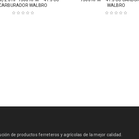
CARBURADOR WALBRO
WALBRO
ión de productos ferreteros y agrícolas de la mejor calidad.