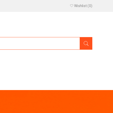
Wishlist (
0
)