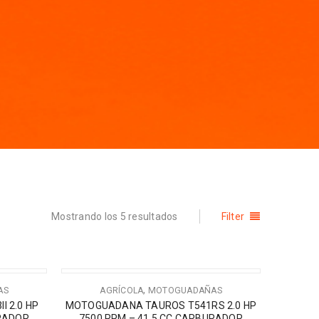
Mostrando los 5 resultados
Filter
,
AS
AGRÍCOLA
MOTOGUADAÑAS
 2.0 HP
MOTOGUADANA TAUROS T541RS 2.0 HP
URADOR
7500 RPM – 41.5 CC CARBURADOR