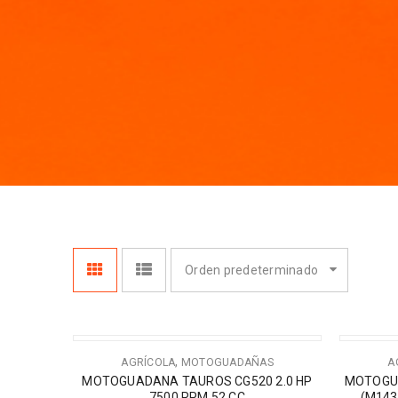
Orden predeterminado
,
AGRÍCOLA
MOTOGUADAÑAS
A
MOTOGUADANA TAUROS CG520 2.0 HP
MOTOGU
7500 RPM 52.CC
(M143I