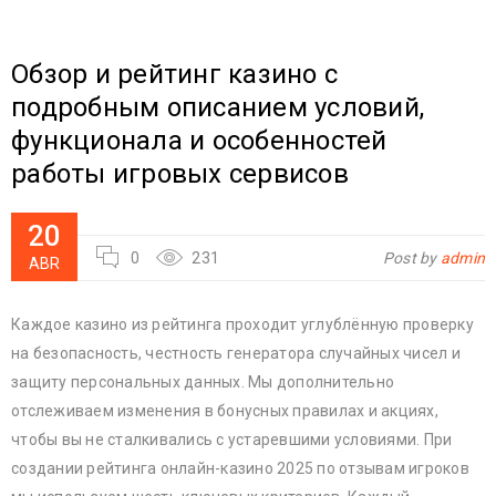
Обзор и рейтинг казино с
подробным описанием условий,
функционала и особенностей
работы игровых сервисов
20
0
231
Post by
admin
ABR
Каждое казино из рейтинга проходит углублённую проверку
на безопасность, честность генератора случайных чисел и
защиту персональных данных. Мы дополнительно
отслеживаем изменения в бонусных правилах и акциях,
чтобы вы не сталкивались с устаревшими условиями. При
создании рейтинга онлайн-казино 2025 по отзывам игроков