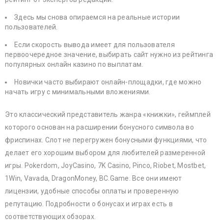
Здесь мы снова опираемся на реальные истории
пользователей.
Если скорость вывода имеет для пользователя
первоочередное значение, выбирать сайт нужно из рейтинга
популярных онлайн казино по выплатам.
Новички часто выбирают онлайн-площадки, где можно
начать игру с минимальными вложениями.
Это классический представитель жанра «книжки», геймплей
которого основан на расширении бонусного символа во
фриспинах. Слот не перегружен бонусными функциями, что
делает его хорошим выбором для любителей размеренной
игры. Pokerdom, JoyCasino, 7K Casino, Pinco, Riobet, Mostbet,
1Win, Vavada, DragonMoney, BC.Game. Все они имеют
лицензии, удобные способы оплаты и проверенную
репутацию. Подробности о бонусах и играх есть в
соответствующих обзорах.