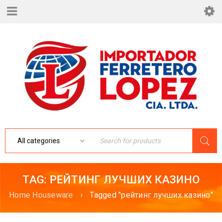
TAG: РЕЙТИНГ ЛУЧШИХ КАЗИНО
Home Houseware
›
Tagged "рейтинг лучших казино"